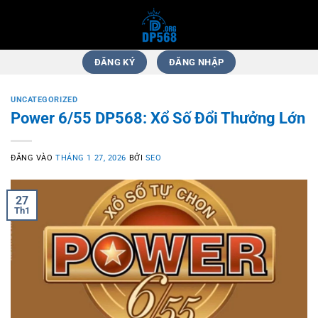
Bỏ
qua
nội
dung
ĐĂNG KÝ
ĐĂNG NHẬP
UNCATEGORIZED
Power 6/55 DP568: Xổ Số Đổi Thưởng Lớn
ĐĂNG VÀO
THÁNG 1 27, 2026
BỞI
SEO
27
Th1