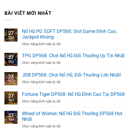
BÀI VIẾT MỚI NHẤT
Nổ Hũ PG SOFT DP568: Slot Game Đỉnh Cao,
27
Jackpot Khủng
Th1
Chức năng bình luận bị tắt
ở
Nổ
Hũ
TPG DP568: Chơi Nổ Hũ Đổi Thưởng Uy Tín Nhất
27
PG
Th1
Chức năng bình luận bị tắt
ở
SOFT
TPG
DP568:
DP568:
JDB DP568: Chơi Nổ Hũ, Đổi Thưởng Lớn Nhất!
Slot
27
Chơi
Game
Th1
Chức năng bình luận bị tắt
ở
Nổ
Đỉnh
JDB
Hũ
Cao,
DP568:
Đổi
Fortune Tiger DP568: Nổ Hũ Đỉnh Cao Tại DP568
Jackpot
27
Chơi
Thưởng
Khủng
Th1
Chức năng bình luận bị tắt
ở
Nổ
Uy
Fortune
Hũ,
Tín
Tiger
Đổi
Wheel of Wishes: Nổ Hũ Đổi Thưởng DP568 Hot
Nhất
27
DP568:
Thưởng
Nhất
Th1
Nổ
Lớn
Chức năng bình luận bị tắt
ở
Hũ
Nhất!
Wheel
Đỉnh