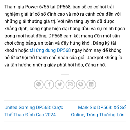
Tham gia Power 6/55 tại DP568, bạn sẽ có cơ hội trải
nghiệm giải trí xổ số đỉnh cao và mở ra cánh cửa đến với
những giải thưởng giá trị. Với nền tảng uy tín đã được
khẳng định, công nghệ hiện đại hàng đầu và sự minh bạch
trong mọi hoạt động, DP568 cam kết mang đến một sân
chơi công bằng, an toàn và đầy hứng khởi. Đăng ký tài
khoản hoặc
tải ứng dụng DP568
ngay hôm nay để không
bỏ lỡ cơ hội trở thành chủ nhân của giải Jackpot khổng lồ
và tận hưởng những giây phút hồi hộp, đáng nhớ.
United Gaming DP568: Cược
Mark Six DP568: Xổ Số
Thể Thao Đỉnh Cao 2024
Online, Trúng Thưởng Lớn!