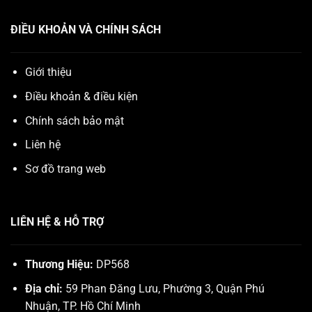
ĐIỀU KHOẢN VÀ CHÍNH SÁCH
Giới thiệu
Điều khoản & điều kiện
Chính sách bảo mật
Liên hệ
Sơ đồ trang web
LIÊN HỆ & HỖ TRỢ
Thương Hiệu:
DP568
Địa chỉ:
59 Phan Đăng Lưu, Phường 3, Quận Phú
Nhuận, TP. Hồ Chí Minh