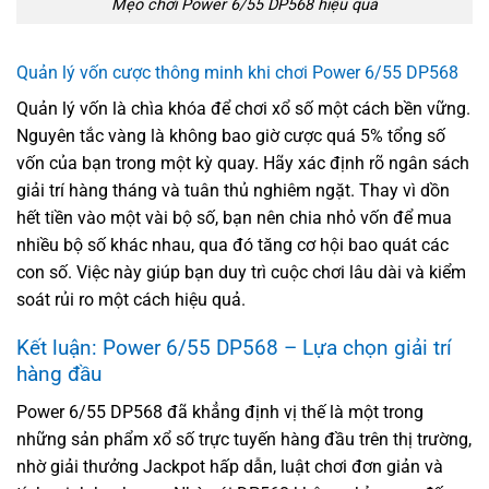
Mẹo chơi Power 6/55 DP568 hiệu quả
Quản lý vốn cược thông minh khi chơi Power 6/55 DP568
Quản lý vốn là chìa khóa để chơi xổ số một cách bền vững.
Nguyên tắc vàng là không bao giờ cược quá 5% tổng số
vốn của bạn trong một kỳ quay. Hãy xác định rõ ngân sách
giải trí hàng tháng và tuân thủ nghiêm ngặt. Thay vì dồn
hết tiền vào một vài bộ số, bạn nên chia nhỏ vốn để mua
nhiều bộ số khác nhau, qua đó tăng cơ hội bao quát các
con số. Việc này giúp bạn duy trì cuộc chơi lâu dài và kiểm
soát rủi ro một cách hiệu quả.
Kết luận: Power 6/55 DP568 – Lựa chọn giải trí
hàng đầu
Power 6/55 DP568 đã khẳng định vị thế là một trong
những sản phẩm xổ số trực tuyến hàng đầu trên thị trường,
nhờ giải thưởng Jackpot hấp dẫn, luật chơi đơn giản và