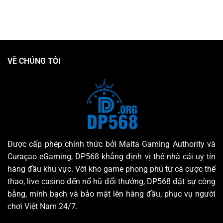
of
Cao
Wishes:
Tại
Nổ
DP568
Hũ
Đổi
Thưởng
DP568
VỀ CHÚNG TÔI
Hot
Nhất
Được cấp phép chính thức bởi Malta Gaming Authority và
Curaçao eGaming, DP568 khẳng định vị thế nhà cái uy tín
hàng đầu khu vực. Với kho game phong phú từ cá cược thể
thao, live casino đến nổ hũ đổi thưởng, DP568 đặt sự công
bằng, minh bạch và bảo mật lên hàng đầu, phục vụ người
chơi Việt Nam 24/7.