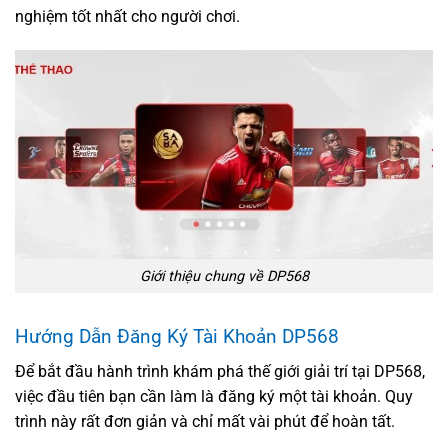
nghiệm tốt nhất cho người chơi.
Giới thiệu chung về DP568
Hướng Dẫn Đăng Ký Tài Khoản DP568
Để bắt đầu hành trình khám phá thế giới giải trí tại DP568,
việc đầu tiên bạn cần làm là đăng ký một tài khoản. Quy
trình này rất đơn giản và chỉ mất vài phút để hoàn tất.