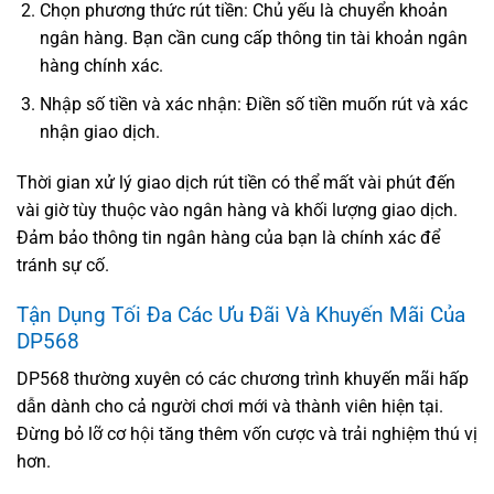
Chọn phương thức rút tiền: Chủ yếu là chuyển khoản
ngân hàng. Bạn cần cung cấp thông tin tài khoản ngân
hàng chính xác.
Nhập số tiền và xác nhận: Điền số tiền muốn rút và xác
nhận giao dịch.
Thời gian xử lý giao dịch rút tiền có thể mất vài phút đến
vài giờ tùy thuộc vào ngân hàng và khối lượng giao dịch.
Đảm bảo thông tin ngân hàng của bạn là chính xác để
tránh sự cố.
Tận Dụng Tối Đa Các Ưu Đãi Và Khuyến Mãi Của
DP568
DP568 thường xuyên có các chương trình khuyến mãi hấp
dẫn dành cho cả người chơi mới và thành viên hiện tại.
Đừng bỏ lỡ cơ hội tăng thêm vốn cược và trải nghiệm thú vị
hơn.