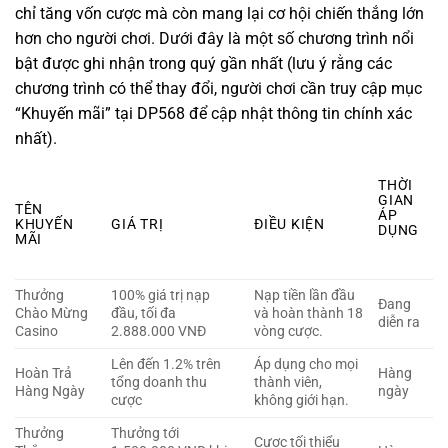
chỉ tăng vốn cược mà còn mang lại cơ hội chiến thắng lớn
hơn cho người chơi. Dưới đây là một số chương trình nổi
bật được ghi nhận trong quý gần nhất (lưu ý rằng các
chương trình có thể thay đổi, người chơi cần truy cập mục
“Khuyến mãi” tại DP568 để cập nhật thông tin chính xác
nhất).
THỜI
GIAN
TÊN
ÁP
KHUYẾN
GIÁ TRỊ
ĐIỀU KIỆN
DỤNG
MÃI
Thưởng
100% giá trị nạp
Nạp tiền lần đầu
Đang
Chào Mừng
đầu, tối đa
và hoàn thành 18
diễn ra
Casino
2.888.000 VNĐ
vòng cược.
Lên đến 1.2% trên
Áp dụng cho mọi
Hoàn Trả
Hàng
tổng doanh thu
thành viên,
Hàng Ngày
ngày
cược
không giới hạn.
Thưởng
Thưởng tới
Cược tối thiểu