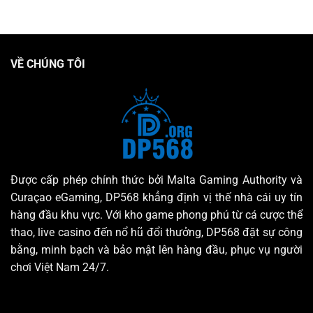
Nổ
DP568
Hũ
Đổi
Thưởng
DP568
VỀ CHÚNG TÔI
Hot
Nhất
Được cấp phép chính thức bởi Malta Gaming Authority và
Curaçao eGaming, DP568 khẳng định vị thế nhà cái uy tín
hàng đầu khu vực. Với kho game phong phú từ cá cược thể
thao, live casino đến nổ hũ đổi thưởng, DP568 đặt sự công
bằng, minh bạch và bảo mật lên hàng đầu, phục vụ người
chơi Việt Nam 24/7.