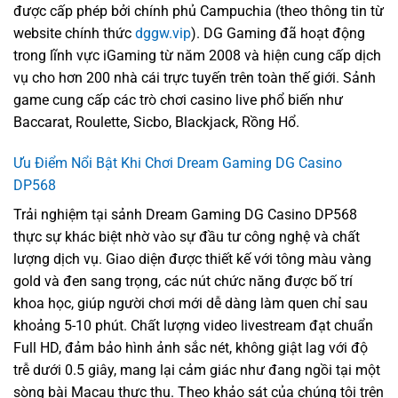
được cấp phép bởi chính phủ Campuchia (theo thông tin từ
website chính thức
dggw.vip
). DG Gaming đã hoạt động
trong lĩnh vực iGaming từ năm 2008 và hiện cung cấp dịch
vụ cho hơn 200 nhà cái trực tuyến trên toàn thế giới. Sảnh
game cung cấp các trò chơi casino live phổ biến như
Baccarat, Roulette, Sicbo, Blackjack, Rồng Hổ.
Ưu Điểm Nổi Bật Khi Chơi Dream Gaming DG Casino
DP568
Trải nghiệm tại sảnh Dream Gaming DG Casino DP568
thực sự khác biệt nhờ vào sự đầu tư công nghệ và chất
lượng dịch vụ. Giao diện được thiết kế với tông màu vàng
gold và đen sang trọng, các nút chức năng được bố trí
khoa học, giúp người chơi mới dễ dàng làm quen chỉ sau
khoảng 5-10 phút. Chất lượng video livestream đạt chuẩn
Full HD, đảm bảo hình ảnh sắc nét, không giật lag với độ
trễ dưới 0.5 giây, mang lại cảm giác như đang ngồi tại một
sòng bài Macau thực thụ. Theo khảo sát của chúng tôi trên