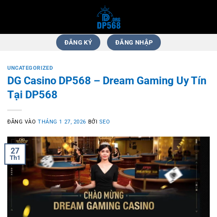
Bỏ
qua
nội
dung
ĐĂNG KÝ
ĐĂNG NHẬP
UNCATEGORIZED
DG Casino DP568 – Dream Gaming Uy Tín
Tại DP568
ĐĂNG VÀO
THÁNG 1 27, 2026
BỞI
SEO
27
Th1