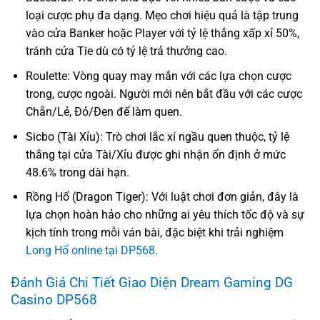
loại cược phụ đa dạng. Mẹo chơi hiệu quả là tập trung
vào cửa Banker hoặc Player với tỷ lệ thắng xấp xỉ 50%,
tránh cửa Tie dù có tỷ lệ trả thưởng cao.
Roulette: Vòng quay may mắn với các lựa chọn cược
trong, cược ngoài. Người mới nên bắt đầu với các cược
Chẵn/Lẻ, Đỏ/Đen để làm quen.
Sicbo (Tài Xỉu): Trò chơi lắc xí ngầu quen thuộc, tỷ lệ
thắng tại cửa Tài/Xỉu được ghi nhận ổn định ở mức
48.6% trong dài hạn.
Rồng Hổ (Dragon Tiger): Với luật chơi đơn giản, đây là
lựa chọn hoàn hảo cho những ai yêu thích tốc độ và sự
kịch tính trong mỗi ván bài, đặc biệt khi trải nghiệm
Long Hổ online tại DP568
.
Đánh Giá Chi Tiết Giao Diện Dream Gaming DG
Casino DP568