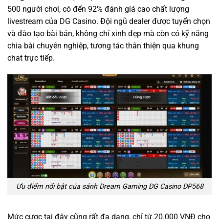
500 người chơi, có đến 92% đánh giá cao chất lượng
livestream của DG Casino. Đội ngũ dealer được tuyển chọn
và đào tạo bài bản, không chỉ xinh đẹp mà còn có kỹ năng
chia bài chuyên nghiệp, tương tác thân thiện qua khung
chat trực tiếp.
Ưu điểm nổi bật của sảnh Dream Gaming DG Casino DP568
Mức cược tại đây cũng rất đa dạng, chỉ từ 20.000 VNĐ cho