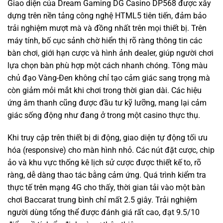
Giao diện của Dream Gaming DG Casino DP568 được xây
dựng trên nền tảng công nghệ HTML5 tiên tiến, đảm bảo
trải nghiệm mượt mà và đồng nhất trên mọi thiết bị. Trên
máy tính, bố cục sảnh chờ hiển thị rõ ràng thông tin các
bàn chơi, giới hạn cược và hình ảnh dealer, giúp người chơi
lựa chọn bàn phù hợp một cách nhanh chóng. Tông màu
chủ đạo Vàng-Đen không chỉ tạo cảm giác sang trọng mà
còn giảm mỏi mắt khi chơi trong thời gian dài. Các hiệu
ứng âm thanh cũng được đầu tư kỹ lưỡng, mang lại cảm
giác sống động như đang ở trong một casino thực thụ.
Khi truy cập trên thiết bị di động, giao diện tự động tối ưu
hóa (responsive) cho màn hình nhỏ. Các nút đặt cược, chip
ảo và khu vực thống kê lịch sử cược được thiết kế to, rõ
ràng, dễ dàng thao tác bằng cảm ứng. Quá trình kiểm tra
thực tế trên mạng 4G cho thấy, thời gian tải vào một bàn
chơi Baccarat trung bình chỉ mất 2.5 giây. Trải nghiệm
người dùng tổng thể được đánh giá rất cao, đạt 9.5/10