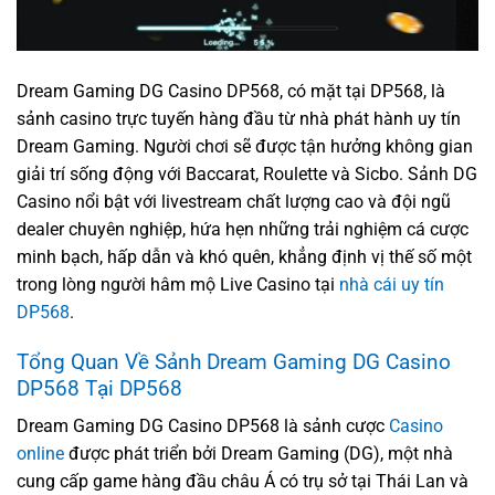
Dream Gaming DG Casino DP568, có mặt tại DP568, là
sảnh casino trực tuyến hàng đầu từ nhà phát hành uy tín
Dream Gaming. Người chơi sẽ được tận hưởng không gian
giải trí sống động với Baccarat, Roulette và Sicbo. Sảnh DG
Casino nổi bật với livestream chất lượng cao và đội ngũ
dealer chuyên nghiệp, hứa hẹn những trải nghiệm cá cược
minh bạch, hấp dẫn và khó quên, khẳng định vị thế số một
trong lòng người hâm mộ Live Casino tại
nhà cái uy tín
DP568
.
Tổng Quan Về Sảnh Dream Gaming DG Casino
DP568 Tại DP568
Dream Gaming DG Casino DP568 là sảnh cược
Casino
online
được phát triển bởi Dream Gaming (DG), một nhà
cung cấp game hàng đầu châu Á có trụ sở tại Thái Lan và