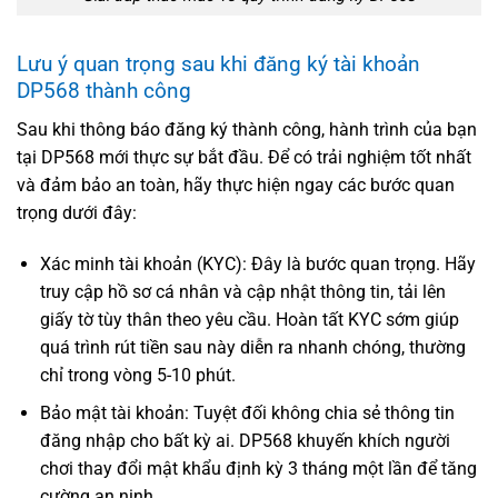
Lưu ý quan trọng sau khi đăng ký tài khoản
DP568 thành công
Sau khi thông báo đăng ký thành công, hành trình của bạn
tại DP568 mới thực sự bắt đầu. Để có trải nghiệm tốt nhất
và đảm bảo an toàn, hãy thực hiện ngay các bước quan
trọng dưới đây:
Xác minh tài khoản (KYC): Đây là bước quan trọng. Hãy
truy cập hồ sơ cá nhân và cập nhật thông tin, tải lên
giấy tờ tùy thân theo yêu cầu. Hoàn tất KYC sớm giúp
quá trình rút tiền sau này diễn ra nhanh chóng, thường
chỉ trong vòng 5-10 phút.
Bảo mật tài khoản: Tuyệt đối không chia sẻ thông tin
đăng nhập cho bất kỳ ai. DP568 khuyến khích người
chơi thay đổi mật khẩu định kỳ 3 tháng một lần để tăng
cường an ninh.