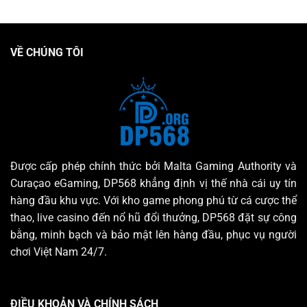
VỀ CHÚNG TÔI
Được cấp phép chính thức bởi Malta Gaming Authority và
Curaçao eGaming, DP568 khẳng định vị thế nhà cái uy tín
hàng đầu khu vực. Với kho game phong phú từ cá cược thể
thao, live casino đến nổ hũ đổi thưởng, DP568 đặt sự công
bằng, minh bạch và bảo mật lên hàng đầu, phục vụ người
chơi Việt Nam 24/7.
ĐIỀU KHOẢN VÀ CHÍNH SÁCH