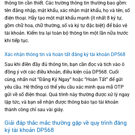
thông tin cần thiết. Các trường thông tin thường bao gồm:
tên đăng nhập, mật khẩu, xác nhận mật khẩu, họ và tên, số
điện thoại. Hãy tạo một mật khẩu mạnh (ít nhất 8 ký tự,
gồm chữ hoa, chữ thường, số và ký tự đặc biệt) để bảo vệ
tài khoản. Kiểm tra lại toàn bộ thông tin một lần nữa trước
khi tiếp tục.
Xác nhận thông tin và hoàn tất đăng ký tài khoản DP568
Sau khi điền đầy đủ thông tin, bạn cần đọc và tích vào ô
đồng ý với các điều khoản, điều kiện của DP568. Cuối
cùng, nhấn nút “Đăng Ký Ngay” hoặc “Hoàn Tất” để gửi
yêu cầu. Hệ thống có thể yêu cầu xác minh qua mã OTP
gửi về số điện thoại. Quá trình này thường được xử lý ngay
lập tức, và bạn sẽ nhận được thông báo tạo tài khoản
thành công chỉ sau vài giây.
Giải đáp thắc mắc thường gặp về quy trình đăng
ký tài khoản DP568