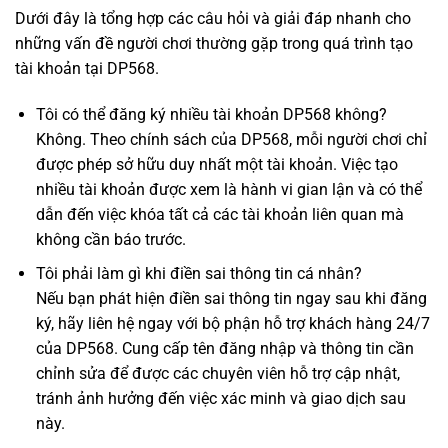
Dưới đây là tổng hợp các câu hỏi và giải đáp nhanh cho
những vấn đề người chơi thường gặp trong quá trình tạo
tài khoản tại DP568.
Tôi có thể đăng ký nhiều tài khoản DP568 không?
Không. Theo chính sách của DP568, mỗi người chơi chỉ
được phép sở hữu duy nhất một tài khoản. Việc tạo
nhiều tài khoản được xem là hành vi gian lận và có thể
dẫn đến việc khóa tất cả các tài khoản liên quan mà
không cần báo trước.
Tôi phải làm gì khi điền sai thông tin cá nhân?
Nếu bạn phát hiện điền sai thông tin ngay sau khi đăng
ký, hãy liên hệ ngay với bộ phận hỗ trợ khách hàng 24/7
của DP568. Cung cấp tên đăng nhập và thông tin cần
chỉnh sửa để được các chuyên viên hỗ trợ cập nhật,
tránh ảnh hưởng đến việc xác minh và giao dịch sau
này.