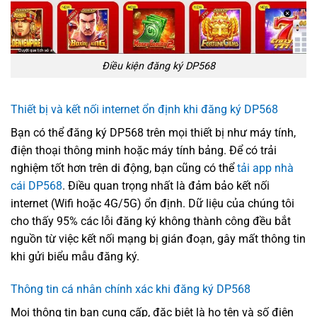
Điều kiện đăng ký DP568
Thiết bị và kết nối internet ổn định khi đăng ký DP568
Bạn có thể đăng ký DP568 trên mọi thiết bị như máy tính,
điện thoại thông minh hoặc máy tính bảng. Để có trải
nghiệm tốt hơn trên di động, bạn cũng có thể
tải app nhà
cái DP568
. Điều quan trọng nhất là đảm bảo kết nối
internet (Wifi hoặc 4G/5G) ổn định. Dữ liệu của chúng tôi
cho thấy 95% các lỗi đăng ký không thành công đều bắt
nguồn từ việc kết nối mạng bị gián đoạn, gây mất thông tin
khi gửi biểu mẫu đăng ký.
Thông tin cá nhân chính xác khi đăng ký DP568
Mọi thông tin bạn cung cấp, đặc biệt là họ tên và số điện