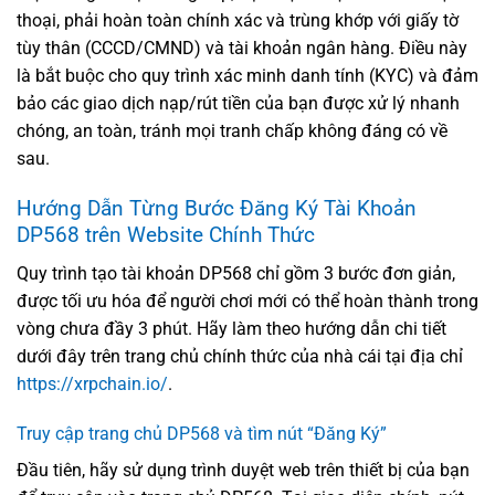
thoại, phải hoàn toàn chính xác và trùng khớp với giấy tờ
tùy thân (CCCD/CMND) và tài khoản ngân hàng. Điều này
là bắt buộc cho quy trình xác minh danh tính (KYC) và đảm
bảo các giao dịch nạp/rút tiền của bạn được xử lý nhanh
chóng, an toàn, tránh mọi tranh chấp không đáng có về
sau.
Hướng Dẫn Từng Bước Đăng Ký Tài Khoản
DP568 trên Website Chính Thức
Quy trình tạo tài khoản DP568 chỉ gồm 3 bước đơn giản,
được tối ưu hóa để người chơi mới có thể hoàn thành trong
vòng chưa đầy 3 phút. Hãy làm theo hướng dẫn chi tiết
dưới đây trên trang chủ chính thức của nhà cái tại địa chỉ
https://xrpchain.io/
.
Truy cập trang chủ DP568 và tìm nút “Đăng Ký”
Đầu tiên, hãy sử dụng trình duyệt web trên thiết bị của bạn