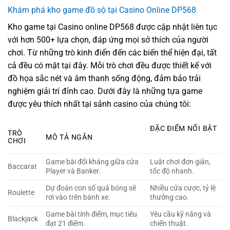
Khám phá kho game đồ sộ tại Casino Online DP568
Kho game tại Casino online DP568 được cập nhật liên tục
với hơn 500+ lựa chọn, đáp ứng mọi sở thích của người
chơi. Từ những trò kinh điển đến các biến thể hiện đại, tất
cả đều có mặt tại đây. Mỗi trò chơi đều được thiết kế với
đồ họa sắc nét và âm thanh sống động, đảm bảo trải
nghiệm giải trí đỉnh cao. Dưới đây là những tựa game
được yêu thích nhất tại sảnh casino của chúng tôi:
ĐẶC ĐIỂM NỔI BẬT
TRÒ
MÔ TẢ NGẮN
CHƠI
Game bài đối kháng giữa cửa
Luật chơi đơn giản,
Baccarat
Player và Banker.
tốc độ nhanh.
Dự đoán con số quả bóng sẽ
Nhiều cửa cược, tỷ lệ
Roulette
rơi vào trên bánh xe.
thưởng cao.
Game bài tính điểm, mục tiêu
Yêu cầu kỹ năng và
Blackjack
đạt 21 điểm.
chiến thuật.