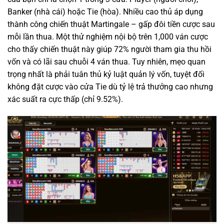
Banker (nhà cái) hoặc Tie (hòa). Nhiều cao thủ áp dụng
thành công chiến thuật Martingale – gấp đôi tiền cược sau
mỗi lần thua. Một thử nghiệm nội bộ trên 1,000 ván cược
cho thấy chiến thuật này giúp 72% người tham gia thu hồi
vốn và có lãi sau chuỗi 4 ván thua. Tuy nhiên, mẹo quan
trọng nhất là phải tuân thủ kỷ luật quản lý vốn, tuyệt đối
không đặt cược vào cửa Tie dù tỷ lệ trả thưởng cao nhưng
xác suất ra cực thấp (chỉ 9.52%).