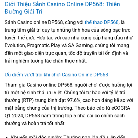
Giới Thiệu Sảnh Casino Online DP568: Thiên
Đường Giải Trí
Sảnh Casino online DP568, cùng với
thể thao DP568
, là
trung tâm giải trí quy tụ những tinh hoa của sòng bạc trực
tuyến thế giới. Hợp tác với các nhà cung cấp hàng đầu như
Evolution, Pragmatic Play và SA Gaming, chúng tôi mang
đến một giao diện trực quan, tốc độ truyền tải ổn định và
trải nghiệm tương tác chân thực nhất.
Ưu điểm vượt trội khi chơi Casino Online DP568
Tham gia Casino online DP568, người chơi được hưởng lợi
từ một hệ sinh thái ưu việt. Chúng tôi tự hào với tỷ lệ trả
thưởng (RTP) trung bình đạt 97.6%, cao hơn đáng kể so với
mặt bằng chung của thị trường. Theo báo cáo từ eCOGRA
Q1 2024, DP568 nằm trong top 5 nhà cái có chính sách
thưởng và hoàn trả tốt nhất.
Khuyến mãi độc quyền: Thưởng nạp lần đầu lên đến