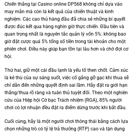
Chiến thắng tại Casino online DP568 không chỉ dựa vào
may mắn mà còn là kết quả của chiến thuật và kinh
nghiệm. Các cao thủ hàng đầu đã chia sẻ những bí quyết
được đúc kết qua hàng nghìn giờ thực chiến. Đầu tiên và
quan trọng nhất là nguyên tắc quản lý vốn 5%: không bao
giờ đặt cược quá 5% tổng số tiền trong tài khoản cho một
phiên chơi. Điều này giúp bạn tồn tại lâu hơn và chờ đợi cơ
hội.
Thứ hai, giữ một cái đầu lạnh là yếu tố then chốt. Cảm xúc
là kẻ thù của sự sáng suốt, việc cố gắng gỡ gạc khi thua sẽ
chỉ dẫn đến những quyết định sai lầm. Hãy đặt ra giới hạn
thắng/thua rõ ràng và tuân thủ tuyệt đối. Theo một nghiên
cứu của Hiệp hội Cờ bạc Trách nhiệm (RGA), 85% người
chơi có lợi nhuận đều đặt ra điểm dừng trước khi bắt đầu.
Cuối cùng, hãy là một người chơi thông thái bằng cách lựa
chọn những trò có tỷ lệ trả thưởng (RTP) cao và tận dụng