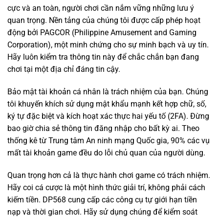
cực và an toàn, người chơi cần nắm vững những lưu ý
quan trọng. Nền tảng của chúng tôi được cấp phép hoạt
động bởi PAGCOR (Philippine Amusement and Gaming
Corporation), một minh chứng cho sự minh bạch và uy tín.
Hãy luôn kiểm tra thông tin này để chắc chắn bạn đang
chơi tại một địa chỉ đáng tin cậy.
Bảo mật tài khoản cá nhân là trách nhiệm của bạn. Chúng
tôi khuyến khích sử dụng mật khẩu mạnh kết hợp chữ, số,
ký tự đặc biệt và kích hoạt xác thực hai yếu tố (2FA). Đừng
bao giờ chia sẻ thông tin đăng nhập cho bất kỳ ai. Theo
thống kê từ Trung tâm An ninh mạng Quốc gia, 90% các vụ
mất tài khoản game đều do lỗi chủ quan của người dùng.
Quan trọng hơn cả là thực hành chơi game có trách nhiệm.
Hãy coi cá cược là một hình thức giải trí, không phải cách
kiếm tiền. DP568 cung cấp các công cụ tự giới hạn tiền
nạp và thời gian chơi. Hãy sử dụng chúng để kiểm soát