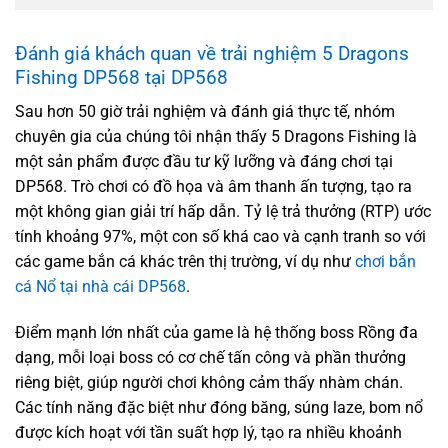
Đánh giá khách quan về trải nghiệm 5 Dragons
Fishing DP568 tại DP568
Sau hơn 50 giờ trải nghiệm và đánh giá thực tế, nhóm
chuyên gia của chúng tôi nhận thấy 5 Dragons Fishing là
một sản phẩm được đầu tư kỹ lưỡng và đáng chơi tại
DP568. Trò chơi có đồ họa và âm thanh ấn tượng, tạo ra
một không gian giải trí hấp dẫn. Tỷ lệ trả thưởng (RTP) ước
tính khoảng 97%, một con số khá cao và cạnh tranh so với
các game bắn cá khác trên thị trường, ví dụ như
chơi bắn
cá Nổ tại nhà cái DP568
.
Điểm mạnh lớn nhất của game là hệ thống boss Rồng đa
dạng, mỗi loại boss có cơ chế tấn công và phần thưởng
riêng biệt, giúp người chơi không cảm thấy nhàm chán.
Các tính năng đặc biệt như đóng băng, súng laze, bom nổ
được kích hoạt với tần suất hợp lý, tạo ra nhiều khoảnh