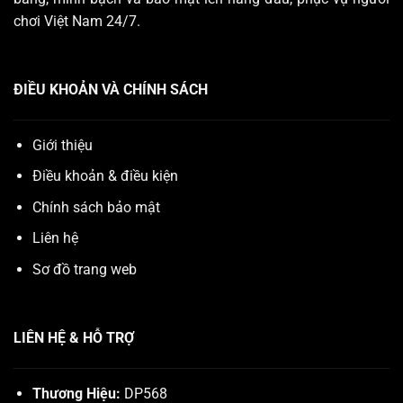
chơi Việt Nam 24/7.
ĐIỀU KHOẢN VÀ CHÍNH SÁCH
Giới thiệu
Điều khoản & điều kiện
Chính sách bảo mật
Liên hệ
Sơ đồ trang web
LIÊN HỆ & HỖ TRỢ
Thương Hiệu:
DP568