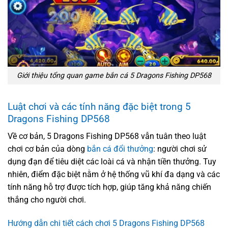
Giới thiệu tổng quan game bắn cá 5 Dragons Fishing DP568
Luật chơi và các tính năng đặc biệt trong 5
Dragons Fishing DP568
Về cơ bản, 5 Dragons Fishing DP568 vẫn tuân theo luật
chơi cơ bản của dòng
bắn cá đổi thưởng
: người chơi sử
dụng đạn để tiêu diệt các loài cá và nhận tiền thưởng. Tuy
nhiên, điểm đặc biệt nằm ở hệ thống vũ khí đa dạng và các
tính năng hỗ trợ được tích hợp, giúp tăng khả năng chiến
thắng cho người chơi.
Hướng dẫn chi tiết cách chơi 5 Dragons Fishing DP568