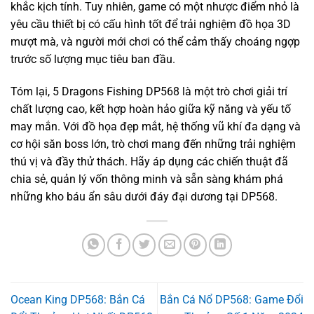
khắc kịch tính. Tuy nhiên, game có một nhược điểm nhỏ là
yêu cầu thiết bị có cấu hình tốt để trải nghiệm đồ họa 3D
mượt mà, và người mới chơi có thể cảm thấy choáng ngợp
trước số lượng mục tiêu ban đầu.
Tóm lại, 5 Dragons Fishing DP568 là một trò chơi giải trí
chất lượng cao, kết hợp hoàn hảo giữa kỹ năng và yếu tố
may mắn. Với đồ họa đẹp mắt, hệ thống vũ khí đa dạng và
cơ hội săn boss lớn, trò chơi mang đến những trải nghiệm
thú vị và đầy thử thách. Hãy áp dụng các chiến thuật đã
chia sẻ, quản lý vốn thông minh và sẵn sàng khám phá
những kho báu ẩn sâu dưới đáy đại dương tại DP568.
Ocean King DP568: Bắn Cá
Bắn Cá Nổ DP568: Game Đổi