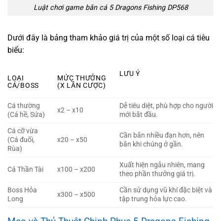
Luật chơi game bắn cá 5 Dragons Fishing DP568
Dưới đây là bảng tham khảo giá trị của một số loại cá tiêu
biểu:
LƯU Ý
LOẠI
MỨC THƯỞNG
CÁ/BOSS
(X LẦN CƯỢC)
Cá thường
Dễ tiêu diệt, phù hợp cho người
x2 – x10
(Cá hề, Sứa)
mới bắt đầu.
Cá cỡ vừa
Cần bắn nhiều đạn hơn, nên
(Cá đuối,
x20 – x50
bắn khi chúng ở gần.
Rùa)
Xuất hiện ngẫu nhiên, mang
Cá Thần Tài
x100 – x200
theo phần thưởng giá trị.
Boss Hỏa
Cần sử dụng vũ khí đặc biệt và
x300 – x500
Long
tập trung hỏa lực cao.